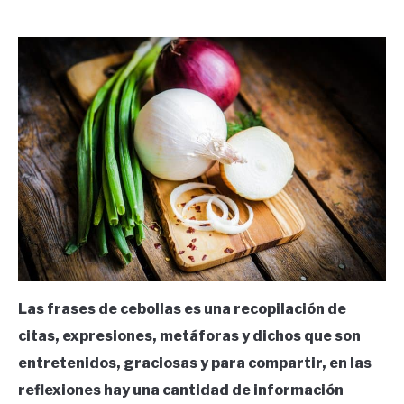
by
Ricardo
in
Frases
Las frases de cebollas es una recopilación de
citas, expresiones, metáforas y dichos que son
entretenidos, graciosas y para compartir, en las
reflexiones hay una cantidad de información