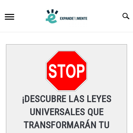
Skip
to
Searc
content
FRASES
ÉXITO
MENTE
ESPIRITUALIDAD
¡DESCUBRE LAS LEYES
LEYES UNIVERSALES
UNIVERSALES QUE
TRANSFORMARÁN TU
RECURSOS