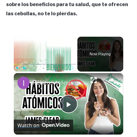
sobre los beneficios para tu salud, que te ofrecen
las cebollas, no te lo pierdas.
×
Now Playing
×
Play
Unmute
Fullscreen
Hábitos Atómicos por James Clear | Resúmenes de Libros
Play
Watch on
Video