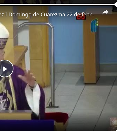
×
Homilía de monseñor Silvio José Báez I Domingo de Cuarezma 22 de febrero de 2026
Play
Video