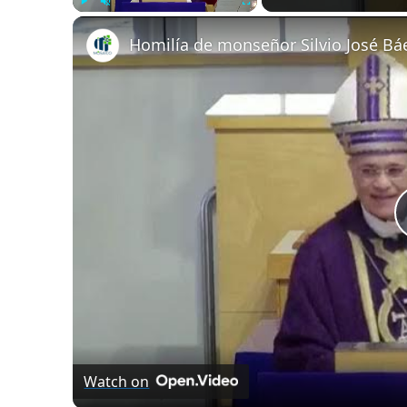
Play
Unmute
Fullscreen
Watch on