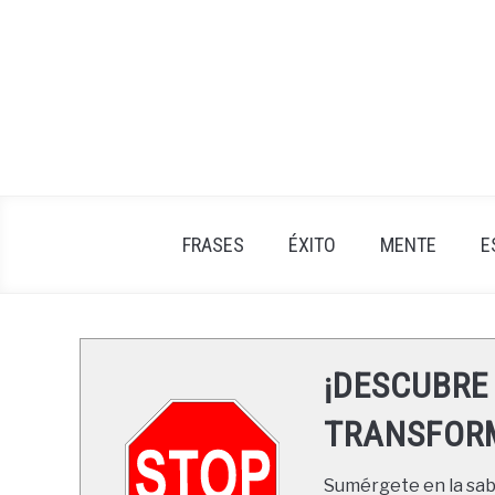
Skip
to
content
FRASES
ÉXITO
MENTE
E
¡DESCUBRE
TRANSFORM
Sumérgete en la sabi