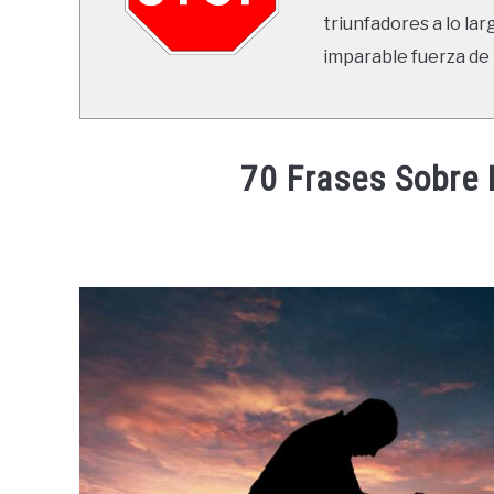
triunfadores a lo lar
imparable fuerza de 
70 Frases Sobre 
Written
by
Ricardo
in
Frases