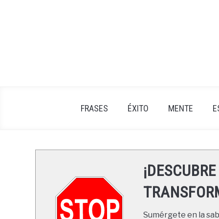
Skip
to
content
FRASES
ÉXITO
MENTE
E
¡DESCUBRE
TRANSFORM
Sumérgete en la sabi