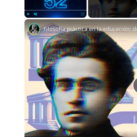
Play
Unmute
Fullscreen
Filosofía práctica en la educación: de