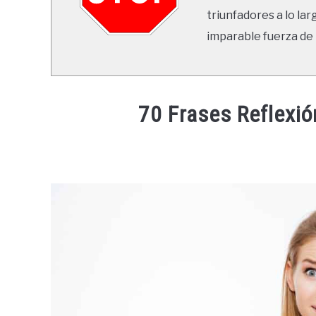
triunfadores a lo lar
imparable fuerza de 
70 Frases Reflexi
Written
by
Ricardo
in
Frases