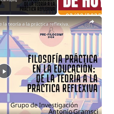
Now Playing
×
 la teoría a la práctica reflexiva.
Play
Video