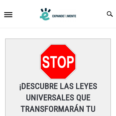
Skip
to
Searc
content
FRASES
ÉXITO
MENTE
ESPIRITUALIDAD
¡DESCUBRE LAS LEYES
LEYES UNIVERSALES
UNIVERSALES QUE
TRANSFORMARÁN TU
RECURSOS