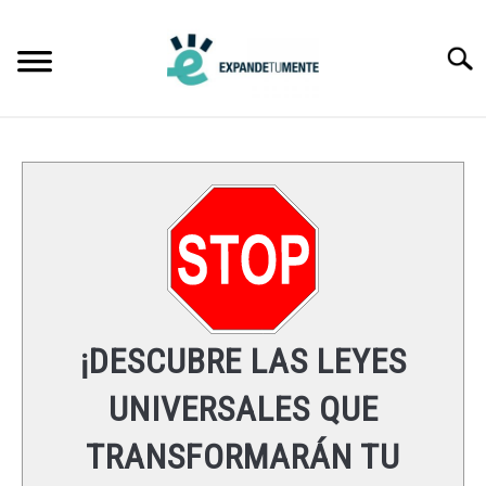
Skip
to
Searc
content
FRASES
ÉXITO
MENTE
ESPIRITUALIDAD
¡DESCUBRE LAS LEYES
LEYES UNIVERSALES
UNIVERSALES QUE
TRANSFORMARÁN TU
RECURSOS