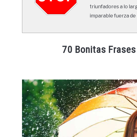
triunfadores a lo lar
imparable fuerza de 
70 Bonitas Frases
Written
by
Ricardo
in
Frases