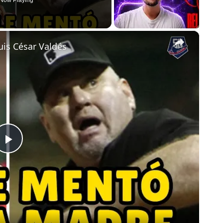
Now Playing
×
uis César Valdés
Play
Video