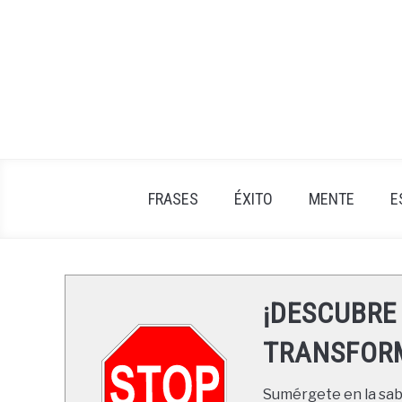
Skip
to
content
FRASES
ÉXITO
MENTE
E
¡DESCUBRE
TRANSFORM
Sumérgete en la sabi