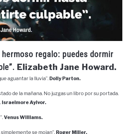
n hermoso regalo: puedes dormir
Elizabeth Jane Howard.
ble”.
que aguantar la lluvia”.
Dolly Parton.
estado de la mañana. No juzgas un libro por su portada.
.
Israelmore Ayivor.
”.
Venus Williams.
as simplemente se mojan”.
Roger Miller.