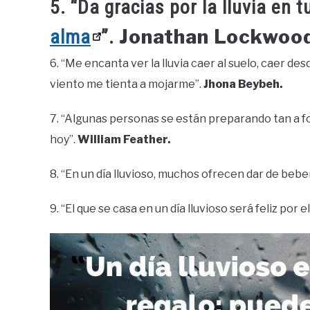
5. “Da gracias por la lluvia en t
Jonathan Lockwood
alma
”.
6. “Me encanta ver la lluvia caer al suelo, caer des
viento me tienta a mojarme”.
Jhona Beybeh.
7. “Algunas personas se están preparando tan a fon
hoy”.
William Feather.
8. “En un día lluvioso, muchos ofrecen dar de beber
9. “El que se casa en un día lluvioso será feliz por e