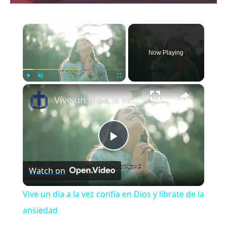
×
Now Playing
×
Play
Unmute
Fullscreen
Vive un día a la vez confía en Dios y líbrate de la ansiedad
Play
Watch on
Video
Vive un día a la vez confía en Dios y líbrate de la
ansiedad