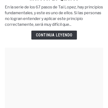
Tener
En la serie de los 67 pasos de Tai Lopez, hay principios
Lo
fundamentales, y este es uno de ellos. Si las personas
Que
no logran entender y aplicar este principio
Quieres
correctamente, será muy difícil que...
Debes
Merecer
CONTINUA LEYENDO
Lo
Quieres