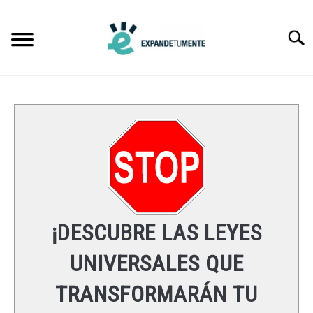
Skip
to
Searc
content
FRASES
ÉXITO
MENTE
ESPIRITUALIDAD
¡DESCUBRE LAS LEYES
LEYES UNIVERSALES
UNIVERSALES QUE
TRANSFORMARÁN TU
RECURSOS