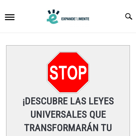
Skip
to
Searc
content
FRASES
ÉXITO
MENTE
ESPIRITUALIDAD
¡DESCUBRE LAS LEYES
LEYES UNIVERSALES
UNIVERSALES QUE
TRANSFORMARÁN TU
RECURSOS