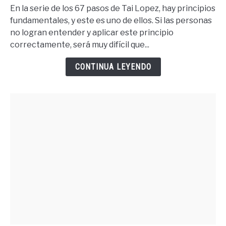
Tener
En la serie de los 67 pasos de Tai Lopez, hay principios
Lo
fundamentales, y este es uno de ellos. Si las personas
Que
no logran entender y aplicar este principio
Quieres
correctamente, será muy difícil que...
Debes
Merecer
CONTINUA LEYENDO
Lo
Quieres