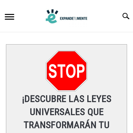
Skip
to
Searc
content
FRASES
ÉXITO
MENTE
ESPIRITUALIDAD
¡DESCUBRE LAS LEYES
LEYES UNIVERSALES
UNIVERSALES QUE
TRANSFORMARÁN TU
RECURSOS