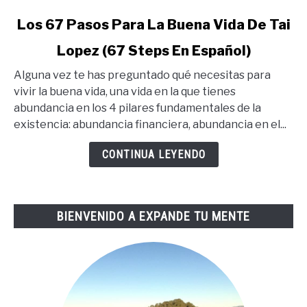
link
Los 67 Pasos Para La Buena Vida De Tai
to
Lopez (67 Steps En Español)
Los
67
Alguna vez te has preguntado qué necesitas para
Pasos
vivir la buena vida, una vida en la que tienes
Para
abundancia en los 4 pilares fundamentales de la
La
existencia: abundancia financiera, abundancia en el...
Buena
Vida
CONTINUA LEYENDO
De
Tai
Lopez
BIENVENIDO A EXPANDE TU MENTE
(67
Steps
En
Español)