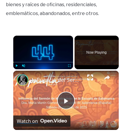
bienes y raíces de oficinas, residenciales,
emblemáticos, abandonados, entre otros.
×
Now Playing
×
Play
Unmute
Fullscreen
Influencia del Sermón de Montesinos en la Escuela de Salamanca
Play
Watch on
Video