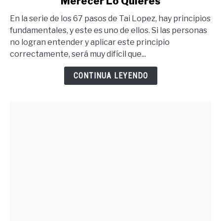
Merecer Lo Quieres
Para
Tener
En la serie de los 67 pasos de Tai Lopez, hay principios
Lo
fundamentales, y este es uno de ellos. Si las personas
Que
no logran entender y aplicar este principio
Quieres
correctamente, será muy difícil que...
Debes
Merecer
CONTINUA LEYENDO
Lo
Quieres