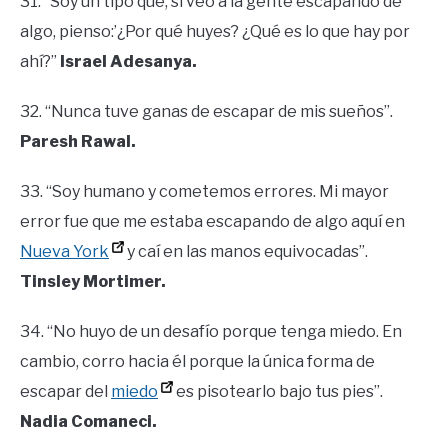
31. “Soy un tipo que, si veo a la gente escapando de
algo, pienso:’¿Por qué huyes? ¿Qué es lo que hay por
ahí?”
Israel Adesanya.
32. “Nunca tuve ganas de escapar de mis sueños”.
Paresh Rawal.
33. “Soy humano y cometemos errores. Mi mayor
error fue que me estaba escapando de algo aquí en
Nueva York
y caí en las manos equivocadas”.
Tinsley Mortimer.
34. “No huyo de un desafío porque tenga miedo. En
cambio, corro hacia él porque la única forma de
escapar del
miedo
es pisotearlo bajo tus pies”.
Nadia Comaneci.