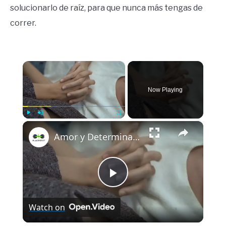
solucionarlo de raíz, para que nunca más tengas de
correr.
×
Now Playing
×
Play
Unmute
Fullscreen
Amor y Determinación: Claves de las Parejas que Superan Obstáculos
Play
Watch on
Video