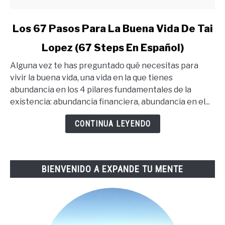
link
Los 67 Pasos Para La Buena Vida De Tai
to
Lopez (67 Steps En Español)
Los
67
Alguna vez te has preguntado qué necesitas para
Pasos
vivir la buena vida, una vida en la que tienes
Para
abundancia en los 4 pilares fundamentales de la
La
existencia: abundancia financiera, abundancia en el...
Buena
Vida
CONTINUA LEYENDO
De
Tai
Lopez
BIENVENIDO A EXPANDE TU MENTE
(67
Steps
En
Español)