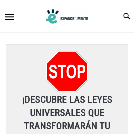
Skip
to
Searc
content
FRASES
ÉXITO
MENTE
ESPIRITUALIDAD
¡DESCUBRE LAS LEYES
LEYES UNIVERSALES
UNIVERSALES QUE
TRANSFORMARÁN TU
RECURSOS