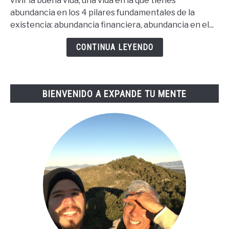
vivir la buena vida, una vida en la que tienes
Para
abundancia en los 4 pilares fundamentales de la
La
existencia: abundancia financiera, abundancia en el...
Buena
Vida
CONTINUA LEYENDO
De
Tai
Lopez
BIENVENIDO A EXPANDE TU MENTE
(67
Steps
En
Español)