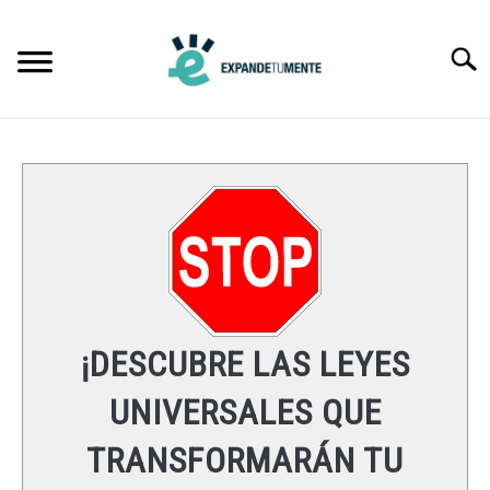
Skip
to
Searc
content
FRASES
ÉXITO
MENTE
ESPIRITUALIDAD
¡DESCUBRE LAS LEYES
LEYES UNIVERSALES
UNIVERSALES QUE
TRANSFORMARÁN TU
RECURSOS