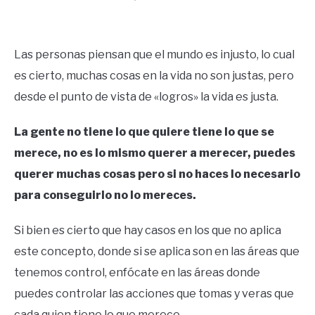
Written
by
Ricardo
Las personas piensan que el mundo es injusto, lo cual
es cierto, muchas cosas en la vida no son justas, pero
in
Éxito
desde el punto de vista de «logros» la vida es justa.
La gente no tiene lo que quiere tiene lo que se
merece, no es lo mismo querer a merecer, puedes
querer muchas cosas pero si no haces lo necesario
para conseguirlo no lo mereces.
Si bien es cierto que hay casos en los que no aplica
este concepto, donde si se aplica son en las áreas que
tenemos control, enfócate en las áreas donde
puedes controlar las acciones que tomas y veras que
cada quien tiene lo que merece.