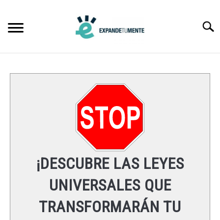
Skip
to
Searc
content
FRASES
ÉXITO
MENTE
ESPIRITUALIDAD
¡DESCUBRE LAS LEYES
LEYES UNIVERSALES
UNIVERSALES QUE
TRANSFORMARÁN TU
RECURSOS