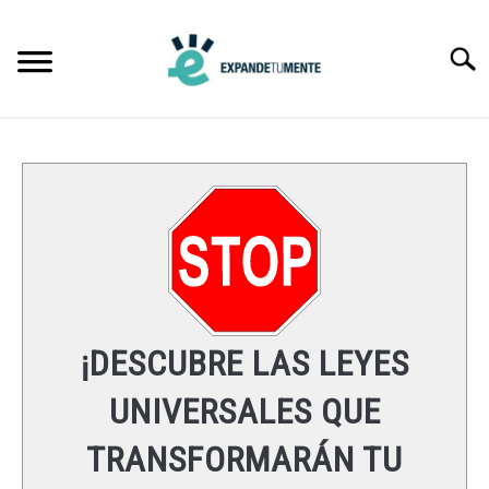
Skip
to
Searc
content
FRASES
ÉXITO
MENTE
ESPIRITUALIDAD
¡DESCUBRE LAS LEYES
LEYES UNIVERSALES
UNIVERSALES QUE
TRANSFORMARÁN TU
RECURSOS