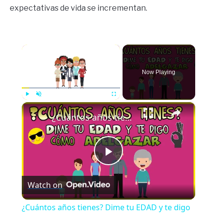
expectativas de vida se incrementan.
×
Now Playing
×
Play
Unmute
Fullscreen
¿Cuántos años tienes? Dime tu EDAD y te digo cómo ADELGAZAR
Play
Watch on
Video
¿Cuántos años tienes? Dime tu EDAD y te digo