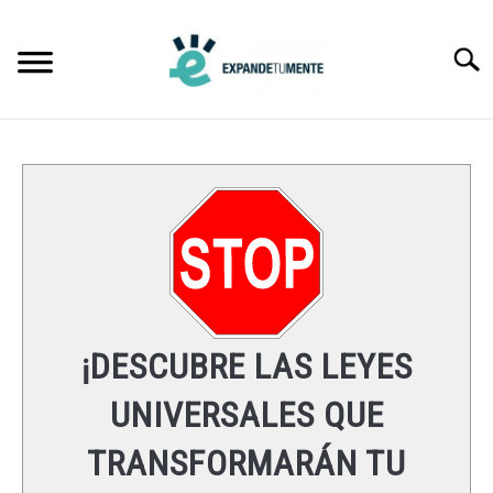
Skip
to
Searc
content
FRASES
ÉXITO
MENTE
ESPIRITUALIDAD
¡DESCUBRE LAS LEYES
LEYES UNIVERSALES
UNIVERSALES QUE
TRANSFORMARÁN TU
RECURSOS