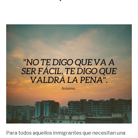
Written
by
Ricardo
in
Frases
Para todos aquellos inmigrantes que necesitan una