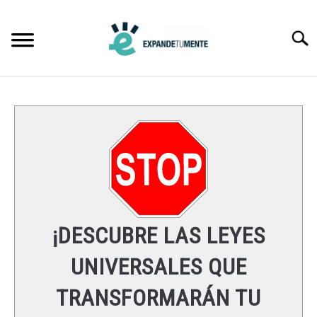
Skip
to
Searc
content
FRASES
ÉXITO
MENTE
ESPIRITUALIDAD
¡DESCUBRE LAS LEYES
LEYES UNIVERSALES
UNIVERSALES QUE
TRANSFORMARÁN TU
RECURSOS