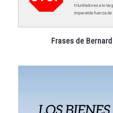
triunfadores a lo lar
imparable fuerza de 
Frases de Bernard 
Written
by
Ricardo
in
Frases