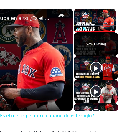
×
×
Aroldis Chapman vuelve a poner a Cuba en alto ¿Es el mejor pelotero cubano de este siglo?
Play
Unmute
Fullscreen
Now Playing
o
Es el mejor pelotero cubano de este siglo?