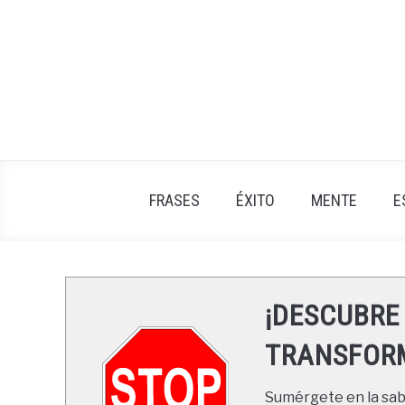
Skip
to
content
FRASES
ÉXITO
MENTE
E
¡DESCUBRE
TRANSFORM
Sumérgete en la sabi