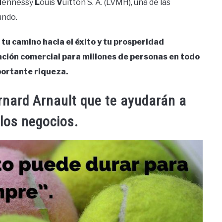
H
ennessy
L
ouis
V
uitton S. A. (LVMH), una de las
undo.
tu camino hacia el éxito y tu prosperidad
ación comercial para millones de personas en todo
portante riqueza.
rnard Arnault que te ayudarán a
los negocios.