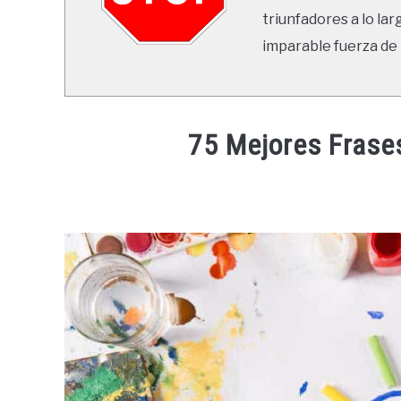
triunfadores a lo lar
imparable fuerza de 
75 Mejores Frase
Written
by
Ricardo
in
Frases