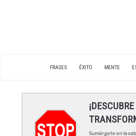
Skip
to
content
FRASES
ÉXITO
MENTE
E
¡DESCUBRE
TRANSFORM
Sumérgete en la sabi