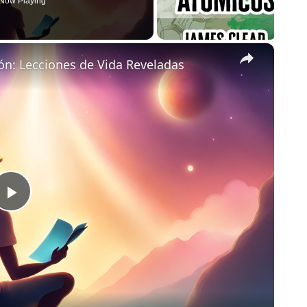
Now Playing
×
ión: Lecciones de Vida Reveladas
Play
Video