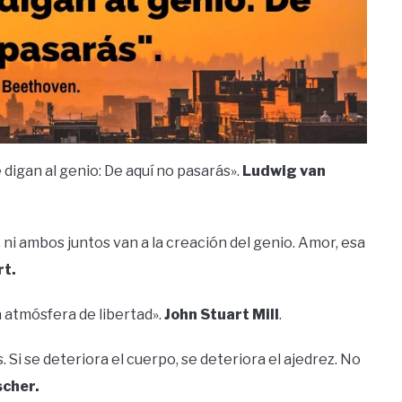
 digan al genio: De aquí no pasarás».
Ludwig van
n, ni ambos juntos van a la creación del genio. Amor, esa
t.
a atmósfera de libertad».
John Stuart Mill
.
 Si se deteriora el cuerpo, se deteriora el ajedrez. No
scher.