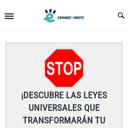
Skip
to
Searc
content
FRASES
ÉXITO
MENTE
ESPIRITUALIDAD
¡DESCUBRE LAS LEYES
LEYES UNIVERSALES
UNIVERSALES QUE
TRANSFORMARÁN TU
RECURSOS