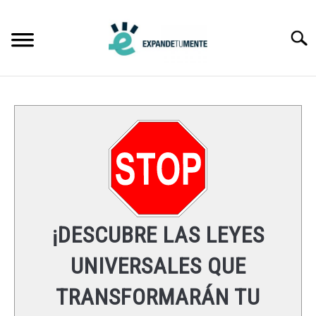
Skip
to
Searc
content
FRASES
ÉXITO
MENTE
ESPIRITUALIDAD
¡DESCUBRE LAS LEYES
LEYES UNIVERSALES
UNIVERSALES QUE
TRANSFORMARÁN TU
RECURSOS