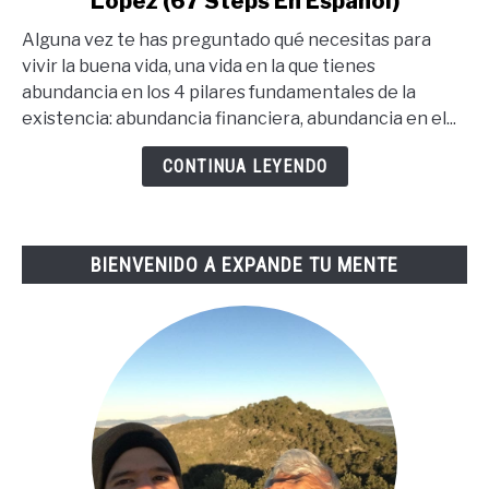
Lopez (67 Steps En Español)
Los
67
Alguna vez te has preguntado qué necesitas para
Pasos
vivir la buena vida, una vida en la que tienes
Para
abundancia en los 4 pilares fundamentales de la
La
existencia: abundancia financiera, abundancia en el...
Buena
Vida
CONTINUA LEYENDO
De
Tai
Lopez
BIENVENIDO A EXPANDE TU MENTE
(67
Steps
En
Español)