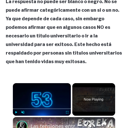
La respuesta no puede ser blanco o negro. No se
puede afirmar categóricamente con un si o un no.
Ya que depende de cada caso, sin embargo
podemos afirmar que en algunos casos NO es
necesario un título universitario o ir a la
universidad para ser exitoso. Este hecho está
respaldado por personas sin títulos universitarios
que han tenido vidas muy exitosas.
×
Now Playing
×
Play
Unmute
Fullscreen
Las tensiones entre la epistemología y la sociología de la ciencia