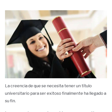
by
Ricardo
in
Éxito
La creencia de que se necesita tener un título
universitario para ser exitoso finalmente ha llegado a
su fin.