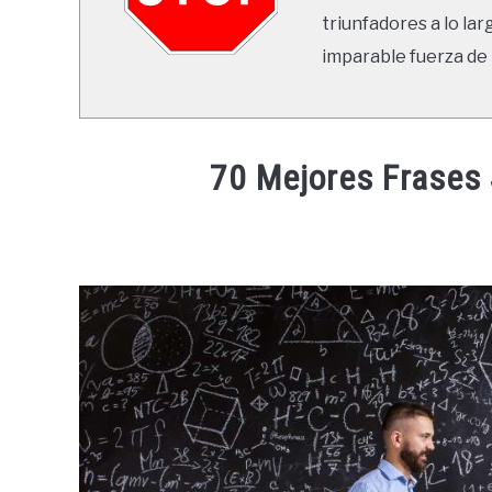
triunfadores a lo lar
imparable fuerza de 
70 Mejores Frases
Written
by
Ricardo
in
Frases