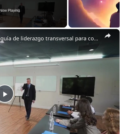
Now Playing
×
Ser indispensable en la era de la IA: guía de liderazgo transversal para conectar equipos
Play
Video