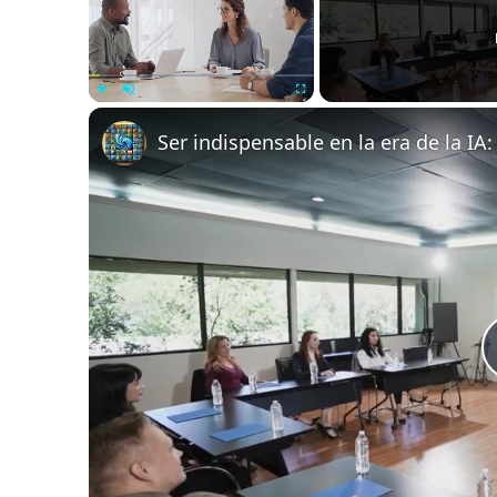
Play
Unmute
Fullscreen