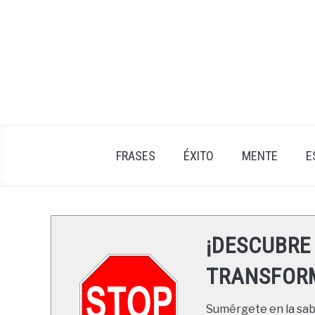
Skip
to
content
FRASES
ÉXITO
MENTE
E
¡DESCUBRE
TRANSFORM
Sumérgete en la sabi