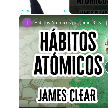
Play
Unmute
Fullscreen
Hábitos Atómicos por James Clear 