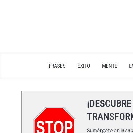
Skip
to
content
FRASES
ÉXITO
MENTE
E
¡DESCUBRE
TRANSFORM
Sumérgete en la sabi