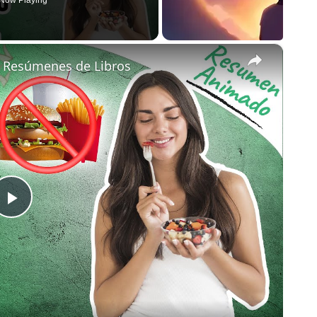
Now Playing
×
| Resúmenes de Libros
Play
Video