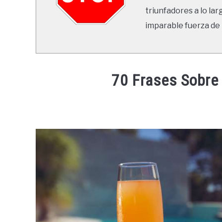
triunfadores a lo lar
imparable fuerza de 
70 Frases Sobre
Written
by
Ricardo
in
Frases