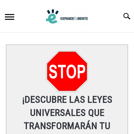
Skip
to
Searc
content
FRASES
ÉXITO
MENTE
ESPIRITUALIDAD
¡DESCUBRE LAS LEYES
LEYES UNIVERSALES
UNIVERSALES QUE
TRANSFORMARÁN TU
RECURSOS