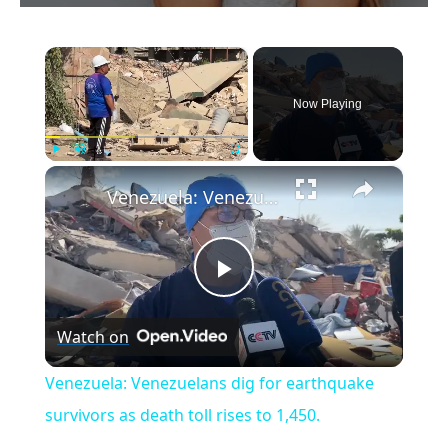
×
Now Playing
×
Play
Unmute
Fullscreen
Venezuela: Venezuelans dig for earthquake survivors as death toll rises to 1,450.
Play
Watch on
Video
Venezuela: Venezuelans dig for earthquake
survivors as death toll rises to 1,450.