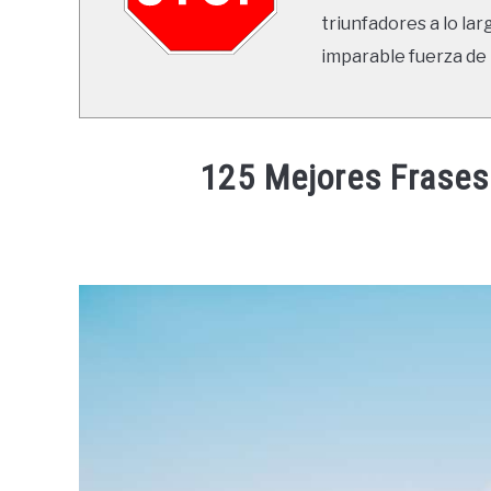
triunfadores a lo lar
imparable fuerza de 
125 Mejores Frases
Written
by
Ricardo
in
Frases