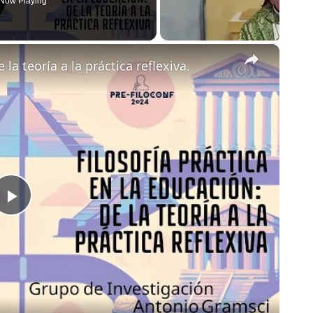
Now Playing
×
 la teoría a la práctica reflexiva.
Play
Video