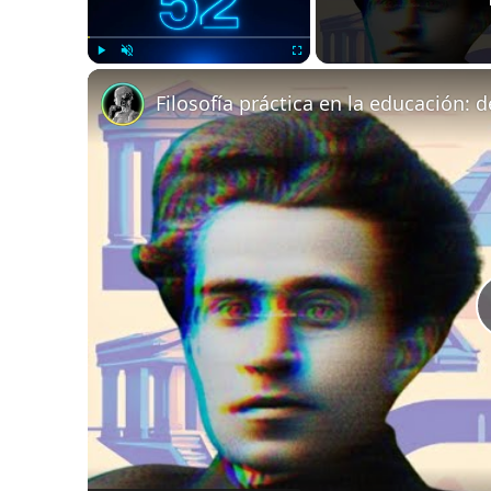
Play
Unmute
Fullscreen
Filosofía práctica en la educación: de