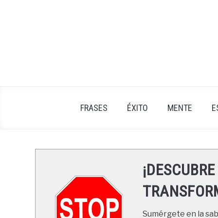
Skip
to
content
FRASES
ÉXITO
MENTE
E
¡DESCUBRE
TRANSFORM
Sumérgete en la sabi