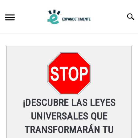
Skip
to
Searc
content
FRASES
ÉXITO
MENTE
ESPIRITUALIDAD
¡DESCUBRE LAS LEYES
LEYES UNIVERSALES
UNIVERSALES QUE
TRANSFORMARÁN TU
RECURSOS