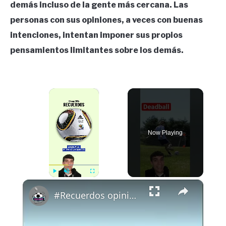
demás incluso de la gente más cercana. Las
personas con sus opiniones, a veces con buenas
intenciones, intentan imponer sus propios
pensamientos limitantes sobre los demás.
×
Now Playing
×
Play
Unmute
Fullscreen
#Recuerdos opiniones? Ig: pausegarrra #futbol #cullera #jabulani #mundial