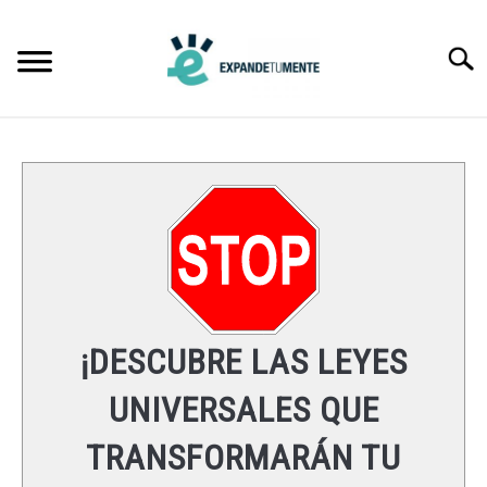
Skip
to
Searc
content
FRASES
ÉXITO
MENTE
ESPIRITUALIDAD
¡DESCUBRE LAS LEYES
LEYES UNIVERSALES
UNIVERSALES QUE
TRANSFORMARÁN TU
RECURSOS