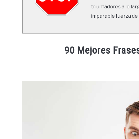
triunfadores a lo lar
imparable fuerza de 
90 Mejores Frases
Written
by
Ricardo
in
Frases