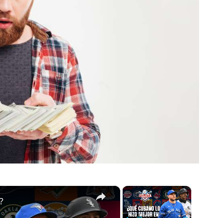
×
×
?