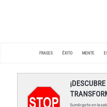
Skip
to
content
FRASES
ÉXITO
MENTE
E
¡DESCUBRE
TRANSFORM
Sumérgete en la sabi