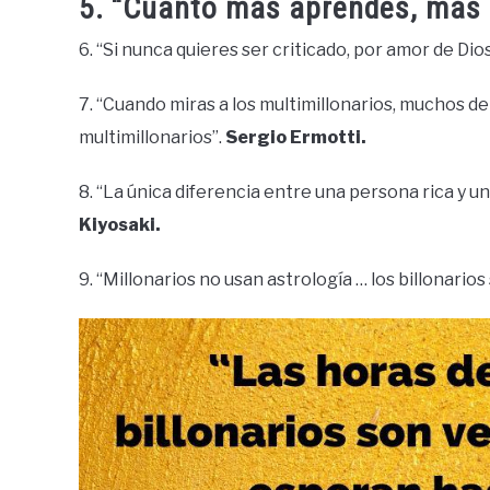
5. “Cuanto más aprendes, más
6. “Si nunca quieres ser criticado, por amor de Di
7. “Cuando miras a los multimillonarios, muchos d
multimillonarios”.
Sergio Ermotti.
8. “La única diferencia entre una persona rica y 
Kiyosaki.
9. “Millonarios no usan astrología … los billonarios 