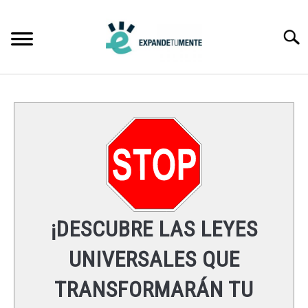
Skip
to
Searc
content
FRASES
ÉXITO
MENTE
ESPIRITUALIDAD
¡DESCUBRE LAS LEYES
LEYES UNIVERSALES
UNIVERSALES QUE
TRANSFORMARÁN TU
RECURSOS