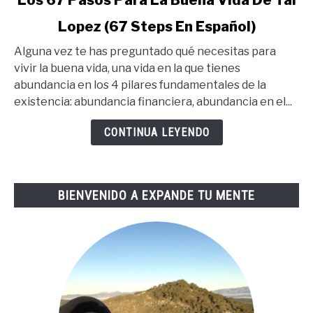
to
Lopez (67 Steps En Español)
Los
67
Alguna vez te has preguntado qué necesitas para
Pasos
vivir la buena vida, una vida en la que tienes
Para
abundancia en los 4 pilares fundamentales de la
La
existencia: abundancia financiera, abundancia en el...
Buena
Vida
CONTINUA LEYENDO
De
Tai
Lopez
BIENVENIDO A EXPANDE TU MENTE
(67
Steps
En
Español)