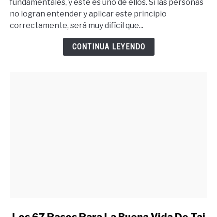
fundamentales, y este es uno de ellos. Si las personas
Que
no logran entender y aplicar este principio
Quieres
correctamente, será muy difícil que...
Debes
Merecer
CONTINUA LEYENDO
Lo
Quieres
link
Los 67 Pasos Para La Buena Vida De Tai