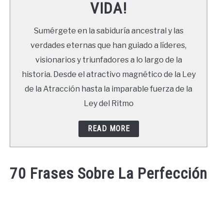
VIDA!
LIBROS
Sumérgete en la sabiduría ancestral y las
NEWSLETTER
verdades eternas que han guiado a líderes,
visionarios y triunfadores a lo largo de la
DUDAS
historia. Desde el atractivo magnético de la Ley
de la Atracción hasta la imparable fuerza de la
Ley del Ritmo
READ MORE
70 Frases Sobre La Perfección
Written
by
Ricardo