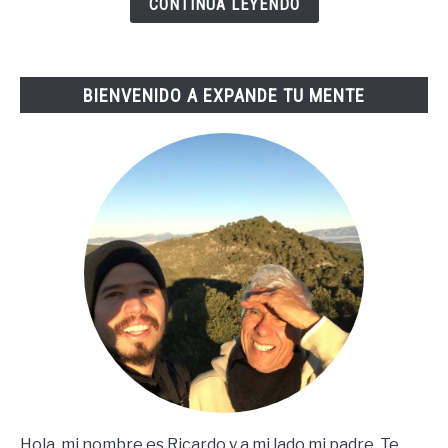
CONTINUA LEYENDO
De
Tai
Lopez
BIENVENIDO A EXPANDE TU MENTE
(67
Steps
En
Español)
Hola, mi nombre es Ricardo y a mi lado mi padre. Te