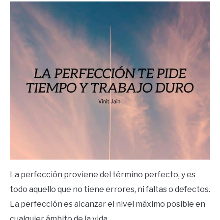
in
Frases
La perfección proviene del término perfecto, y es
todo aquello que no tiene errores, ni faltas o defectos.
La perfección es alcanzar el nivel máximo posible en
cualquier ámbito de la vida.