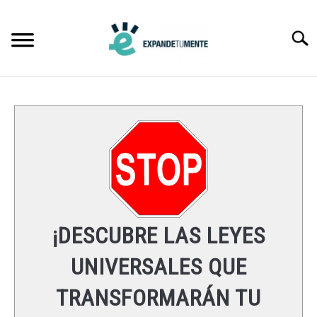
Skip
to
Searc
content
FRASES
ÉXITO
MENTE
ESPIRITUALIDAD
¡DESCUBRE LAS LEYES
LEYES UNIVERSALES
UNIVERSALES QUE
TRANSFORMARÁN TU
RECURSOS