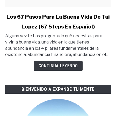
link
Los 67 Pasos Para La Buena Vida De Tai
to
Lopez (67 Steps En Español)
Los
67
Alguna vez te has preguntado qué necesitas para
Pasos
vivir la buena vida, una vida en la que tienes
Para
abundancia en los 4 pilares fundamentales de la
La
existencia: abundancia financiera, abundancia en el...
Buena
Vida
CONTINUA LEYENDO
De
Tai
Lopez
BIENVENIDO A EXPANDE TU MENTE
(67
Steps
En
Español)