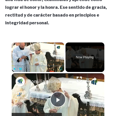
lograr el honor y la honra. Ese sentido de gracia,
rectitud y de carácter basado en principios e
integridad personal.
×
Now Playing
×
Play
Unmute
Fullscreen
Homilía monseñor Rolando Álvarez, obispo de Matagalpa, 7 de septiembre 2025 en Palma del Rio Córdoba
Play