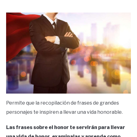
by
Ricardo
in
Frases
Permite que la recopilación de frases de grandes
personajes te inspiren a llevar una vida honorable.
Las frases sobre el honor te servirán para llevar
una vida de honor, examínalas y aprende como