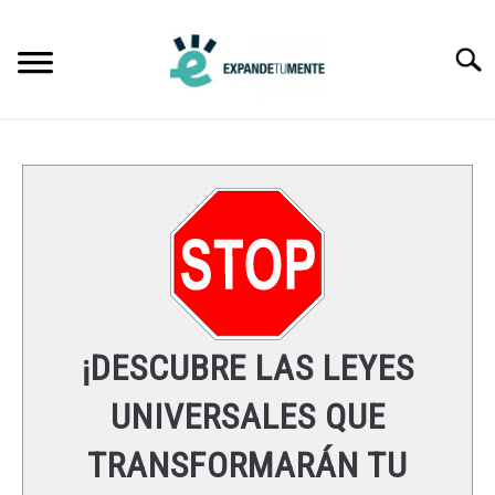
Skip
to
Searc
content
FRASES
ÉXITO
MENTE
ESPIRITUALIDAD
¡DESCUBRE LAS LEYES
LEYES UNIVERSALES
UNIVERSALES QUE
TRANSFORMARÁN TU
RECURSOS