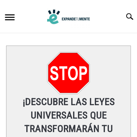
Skip
to
Searc
content
FRASES
ÉXITO
MENTE
ESPIRITUALIDAD
¡DESCUBRE LAS LEYES
LEYES UNIVERSALES
UNIVERSALES QUE
TRANSFORMARÁN TU
RECURSOS