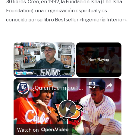
30 libros. Creó, en 1992, la Fundación Isha (The Isha
Foundation), una organización espiritual y es
conocido por su libro Bestseller «Ingeniería Interior».
×
Now Playing
×
Play
Unmute
Fullscreen
¿Quién fue mejor? Germán Mesa o Luis Ulacia- TENEMOS UNA RESPUESTA
Play
Watch on