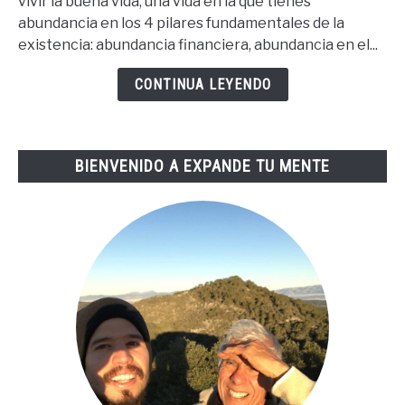
vivir la buena vida, una vida en la que tienes
Para
abundancia en los 4 pilares fundamentales de la
La
existencia: abundancia financiera, abundancia en el...
Buena
Vida
CONTINUA LEYENDO
De
Tai
Lopez
BIENVENIDO A EXPANDE TU MENTE
(67
Steps
En
Español)