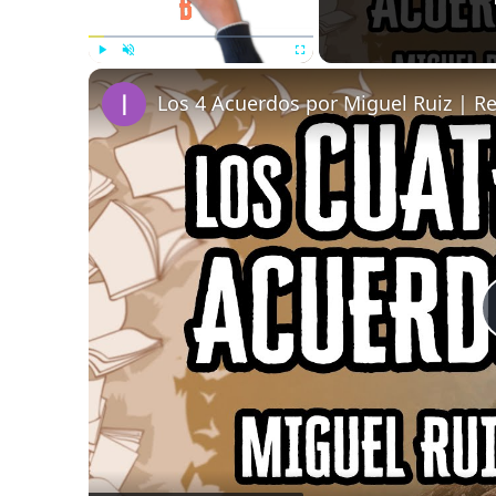
Play
Unmute
Fullscreen
Los 4 Acuerdos por Miguel Ruiz | R