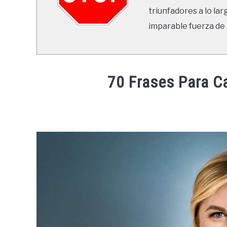
triunfadores a lo lar
imparable fuerza de 
70 Frases Para C
Written
by
Ricardo
in
Frases