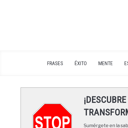
Skip
to
content
FRASES
ÉXITO
MENTE
E
¡DESCUBRE
TRANSFORM
Sumérgete en la sabi