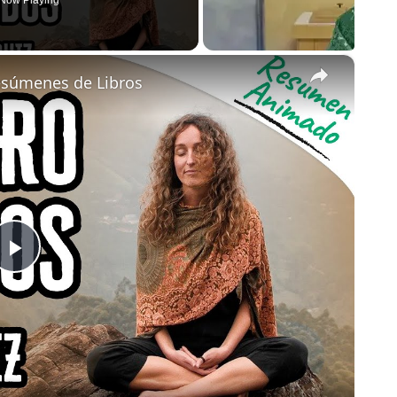
Now Playing
×
esúmenes de Libros
Play
Video