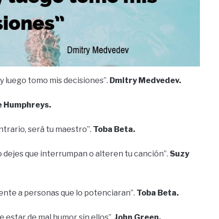
y luego tomo mis decisiones”.
Dmitry Medvedev.
e Humphreys.
ntrario, será tu maestro”.
Toba Beta.
 no dejes que interrumpan o alteren tu canción”.
Suzy
ente a personas que lo potenciaran”.
Toba Beta.
e estar de mal humor sin ellos”.
John Green.