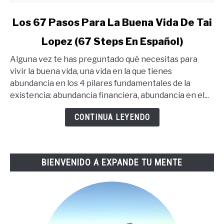
link
Los 67 Pasos Para La Buena Vida De Tai
to
Lopez (67 Steps En Español)
Los
67
Alguna vez te has preguntado qué necesitas para
Pasos
vivir la buena vida, una vida en la que tienes
Para
abundancia en los 4 pilares fundamentales de la
La
existencia: abundancia financiera, abundancia en el...
Buena
Vida
CONTINUA LEYENDO
De
Tai
Lopez
BIENVENIDO A EXPANDE TU MENTE
(67
Steps
En
Español)