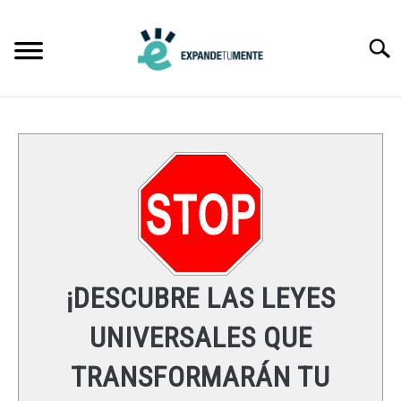
Skip
to
Searc
content
FRASES
ÉXITO
MENTE
ESPIRITUALIDAD
¡DESCUBRE LAS LEYES
LEYES UNIVERSALES
UNIVERSALES QUE
TRANSFORMARÁN TU
RECURSOS