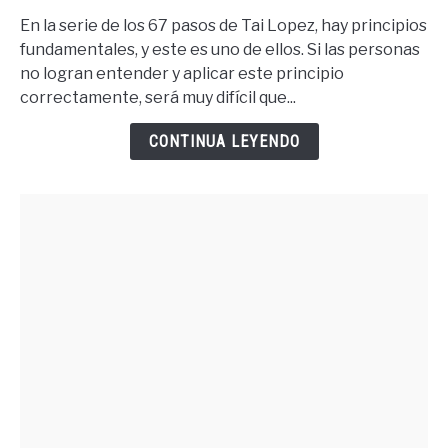
Tener
En la serie de los 67 pasos de Tai Lopez, hay principios
Lo
fundamentales, y este es uno de ellos. Si las personas
Que
no logran entender y aplicar este principio
Quieres
correctamente, será muy difícil que...
Debes
Merecer
CONTINUA LEYENDO
Lo
Quieres