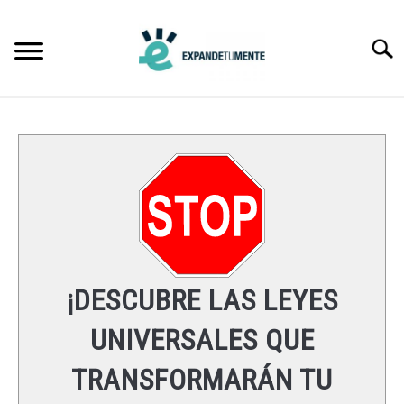
Skip
to
Searc
content
FRASES
ÉXITO
MENTE
ESPIRITUALIDAD
¡DESCUBRE LAS LEYES
LEYES UNIVERSALES
UNIVERSALES QUE
TRANSFORMARÁN TU
RECURSOS