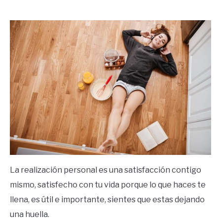
by
Ricardo
in
Frases
La realización personal es una satisfacción contigo
mismo, satisfecho con tu vida porque lo que haces te
llena, es útil e importante, sientes que estas dejando
una huella.