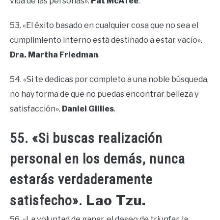
vida de las personas».
Pat McAfee
.
53. «El éxito basado en cualquier cosa que no sea el
cumplimiento interno está destinado a estar vacío».
Dra. Martha Friedman
.
54. «Si te dedicas por completo a una noble búsqueda,
no hay forma de que no puedas encontrar belleza y
satisfacción».
Daniel Gillies
.
55. «Si buscas realización
personal en los demás, nunca
estarás verdaderamente
Lao Tzu.
satisfecho».
56. «La voluntad de ganar, el deseo de triunfar, la