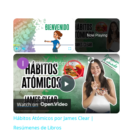
×
Now Playing
×
Play
Unmute
Fullscreen
Hábitos Atómicos por James Clear | Resúmenes de Libros
Play
Watch on
Video
Hábitos Atómicos por James Clear |
Resúmenes de Libros