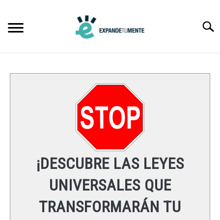
Skip
to
Searc
content
FRASES
ÉXITO
MENTE
ESPIRITUALIDAD
¡DESCUBRE LAS LEYES
LEYES UNIVERSALES
UNIVERSALES QUE
TRANSFORMARÁN TU
RECURSOS