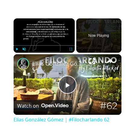
×
Now Playing
×
Play
Unmute
Fullscreen
Elías González Gómez | #Filocharlando 62
Play
Watch on
Video
Elías González Gómez | #Filocharlando 62