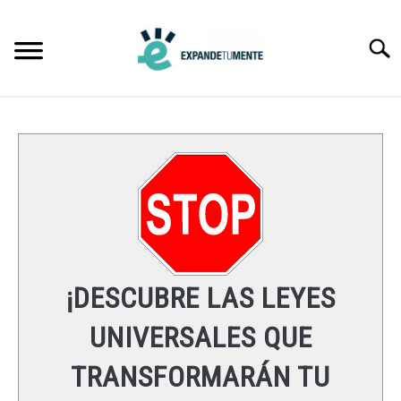
Skip
to
Searc
content
FRASES
ÉXITO
MENTE
ESPIRITUALIDAD
¡DESCUBRE LAS LEYES
LEYES UNIVERSALES
UNIVERSALES QUE
TRANSFORMARÁN TU
RECURSOS