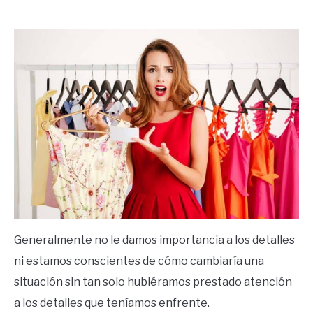
by
Ricardo
in
Frases
Generalmente no le damos importancia a los detalles
ni estamos conscientes de cómo cambiaría una
situación sin tan solo hubiéramos prestado atención
a los detalles que teníamos enfrente.