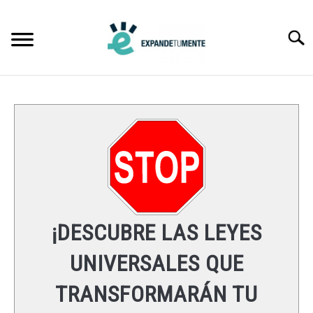
Skip
to
Searc
content
FRASES
ÉXITO
MENTE
ESPIRITUALIDAD
¡DESCUBRE LAS LEYES
LEYES UNIVERSALES
UNIVERSALES QUE
TRANSFORMARÁN TU
RECURSOS