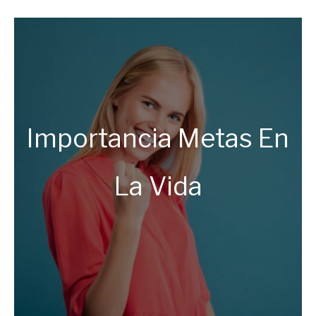
by
Ricardo
in
Éxito
Importancia Metas En
La Vida