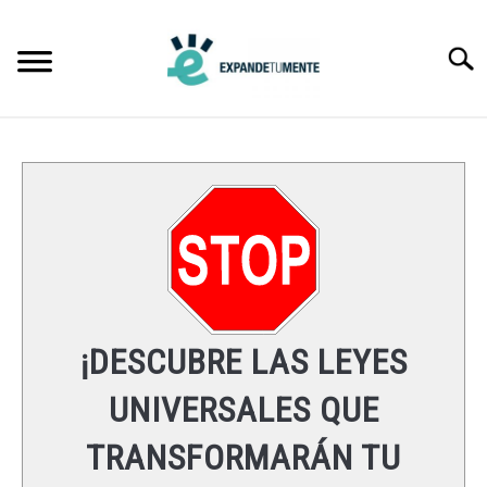
Skip
to
Searc
content
FRASES
ÉXITO
MENTE
ESPIRITUALIDAD
¡DESCUBRE LAS LEYES
LEYES UNIVERSALES
UNIVERSALES QUE
TRANSFORMARÁN TU
RECURSOS