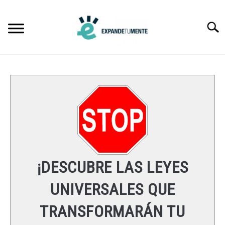
Skip
to
Searc
content
FRASES
ÉXITO
MENTE
ESPIRITUALIDAD
¡DESCUBRE LAS LEYES
LEYES UNIVERSALES
UNIVERSALES QUE
TRANSFORMARÁN TU
RECURSOS