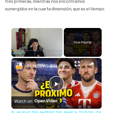
tres primeras, mientras nos encontramos
sumergidos en la cuarta dimensión, que es el tiempo.
×
Now Playing
×
Play
Unmute
Fullscreen
EL NUEVO DELANTERO DEL BARÇA: TODOS LOS DETALLES
Play
Watch on
Video
EL NUEVO DELANTERO DEL BARÇA: TODOS LOS