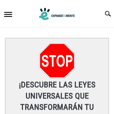
Skip
to
Searc
content
FRASES
ÉXITO
MENTE
ESPIRITUALIDAD
¡DESCUBRE LAS LEYES
LEYES UNIVERSALES
UNIVERSALES QUE
TRANSFORMARÁN TU
RECURSOS