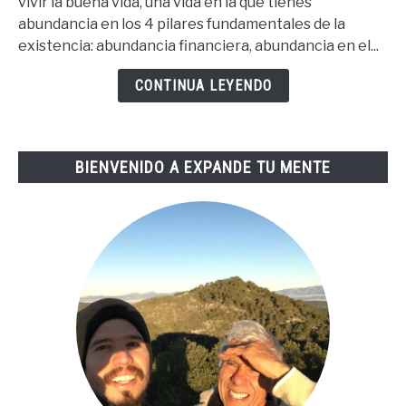
vivir la buena vida, una vida en la que tienes
Para
abundancia en los 4 pilares fundamentales de la
La
existencia: abundancia financiera, abundancia en el...
Buena
Vida
CONTINUA LEYENDO
De
Tai
Lopez
BIENVENIDO A EXPANDE TU MENTE
(67
Steps
En
Español)