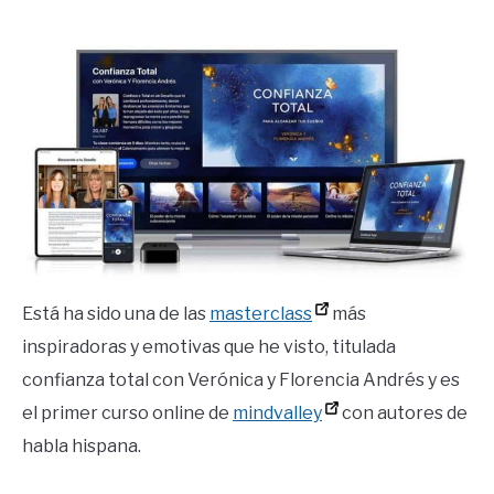
by
Ricardo
in
Mente
Está ha sido una de las
masterclass
más
inspiradoras y emotivas que he visto, titulada
confianza total con Verónica y Florencia Andrés y es
el primer curso online de
mindvalley
con autores de
habla hispana.