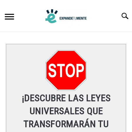
Skip
to
Searc
content
FRASES
ÉXITO
MENTE
ESPIRITUALIDAD
¡DESCUBRE LAS LEYES
LEYES UNIVERSALES
UNIVERSALES QUE
TRANSFORMARÁN TU
RECURSOS