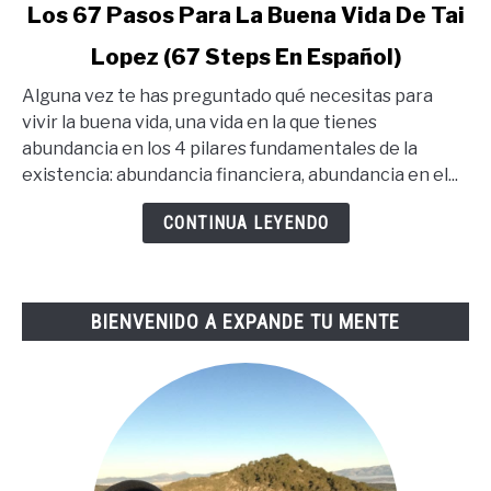
link
Los 67 Pasos Para La Buena Vida De Tai
to
Lopez (67 Steps En Español)
Los
67
Alguna vez te has preguntado qué necesitas para
Pasos
vivir la buena vida, una vida en la que tienes
Para
abundancia en los 4 pilares fundamentales de la
La
existencia: abundancia financiera, abundancia en el...
Buena
Vida
CONTINUA LEYENDO
De
Tai
Lopez
BIENVENIDO A EXPANDE TU MENTE
(67
Steps
En
Español)