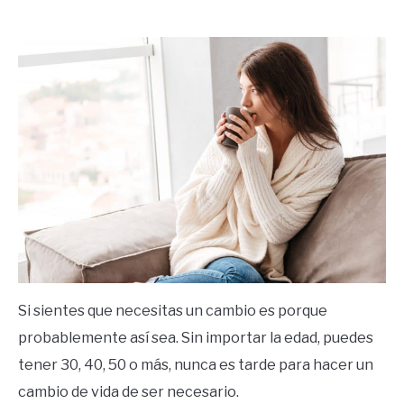
by
Ricardo
in
Mente
Si sientes que necesitas un cambio es porque
probablemente así sea. Sin importar la edad, puedes
tener 30, 40, 50 o más, nunca es tarde para hacer un
cambio de vida de ser necesario.