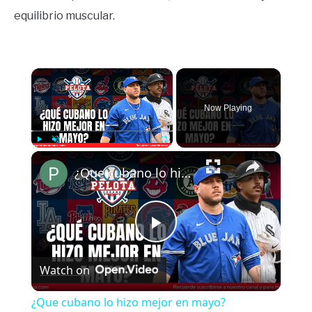
equilibrio muscular.
×
Now Playing
×
Play
Unmute
Fullscreen
¿Que cubano lo hizo mejor en mayo?
Play
Watch on
Video
¿Que cubano lo hizo mejor en mayo?