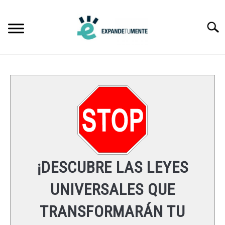
Skip
to
Searc
content
FRASES
ÉXITO
MENTE
ESPIRITUALIDAD
¡DESCUBRE LAS LEYES
LEYES UNIVERSALES
UNIVERSALES QUE
TRANSFORMARÁN TU
RECURSOS