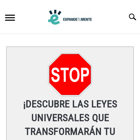
Skip
to
Searc
content
FRASES
ÉXITO
MENTE
ESPIRITUALIDAD
¡DESCUBRE LAS LEYES
LEYES UNIVERSALES
UNIVERSALES QUE
TRANSFORMARÁN TU
RECURSOS