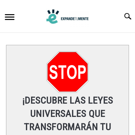
Skip
to
Searc
content
FRASES
ÉXITO
MENTE
ESPIRITUALIDAD
¡DESCUBRE LAS LEYES
LEYES UNIVERSALES
UNIVERSALES QUE
TRANSFORMARÁN TU
RECURSOS