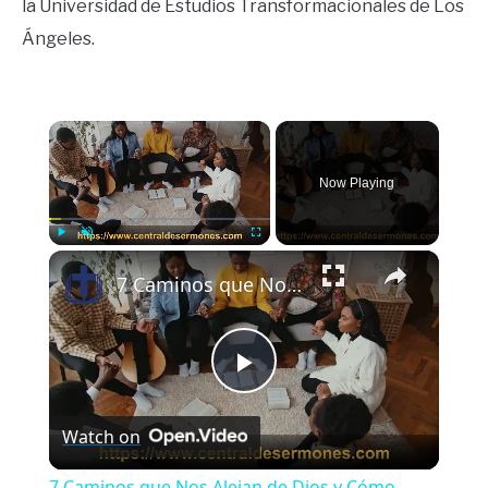
la Universidad de Estudios Transformacionales de Los
Ángeles.
×
Now Playing
×
Play
Unmute
Fullscreen
7 Caminos que Nos Alejan de Dios y Cómo Regresar a Él | Mensaje Cristiano de Esperanza
Play
Watch on
Video
7 Caminos que Nos Alejan de Dios y Cómo