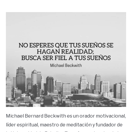
by
Ricardo
in
Frases
Michael Bernard Beckwith es un orador motivacional,
líder espiritual, maestro de meditación y fundador de