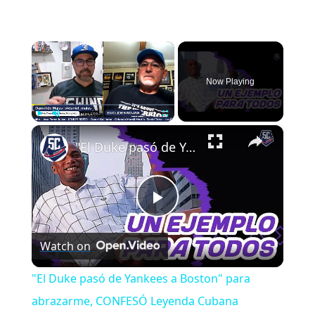
×
Now Playing
×
Play
Unmute
Fullscreen
"El Duke pasó de Yankees a Boston" para abrazarme, CONFESÓ Leyenda Cubana
Play
Watch on
Video
"El Duke pasó de Yankees a Boston" para
abrazarme, CONFESÓ Leyenda Cubana