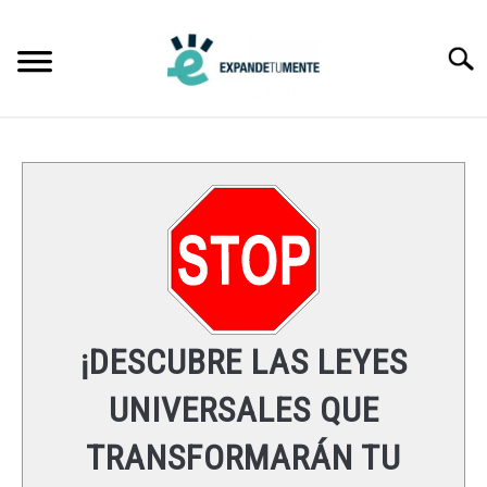
Skip
to
Searc
content
FRASES
ÉXITO
MENTE
ESPIRITUALIDAD
¡DESCUBRE LAS LEYES
LEYES UNIVERSALES
UNIVERSALES QUE
TRANSFORMARÁN TU
RECURSOS