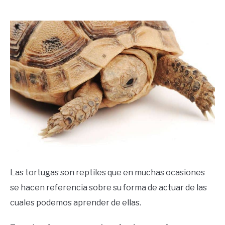
by
Ricardo
in
Frases
Las tortugas son reptiles que en muchas ocasiones
se hacen referencia sobre su forma de actuar de las
cuales podemos aprender de ellas.