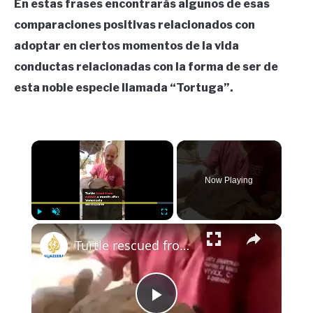
En estas frases encontrarás algunos de esas
comparaciones positivas relacionados con
adoptar en ciertos momentos de la vida
conductas relacionadas con la forma de ser de
esta noble especie llamada “Tortuga”.
×
Now Playing
×
Play
Unmute
Fullscreen
Turtle rescued from rubble a month after Venezuela earthquake