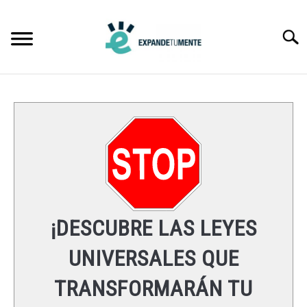
Skip
to
Searc
content
FRASES
ÉXITO
MENTE
ESPIRITUALIDAD
¡DESCUBRE LAS LEYES
LEYES UNIVERSALES
UNIVERSALES QUE
TRANSFORMARÁN TU
RECURSOS