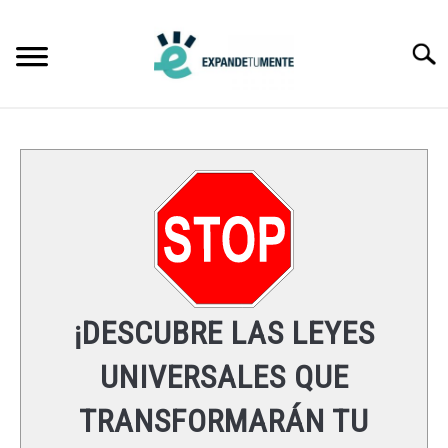
Skip
to
Searc
content
FRASES
ÉXITO
MENTE
ESPIRITUALIDAD
¡DESCUBRE LAS LEYES
LEYES UNIVERSALES
UNIVERSALES QUE
TRANSFORMARÁN TU
RECURSOS