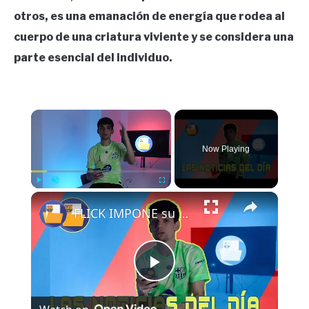
otros, es una emanación de energía que rodea al
cuerpo de una criatura viviente y se considera una
parte esencial del individuo.
×
Now Playing
×
Play
Unmute
Fullscreen
FLICK IMPONE su LEY | DECLARACIONES de MARC CASADÓ | El DELANTERO de MODA | ...
Play