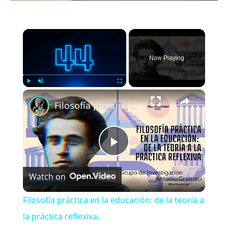
×
Now Playing
×
Play
Unmute
Fullscreen
Filosofía práctica en la educación: de la teoría a la práctica reflexiva.
Play
Watch on
Video
Filosofía práctica en la educación: de la teoría a
la práctica reflexiva.