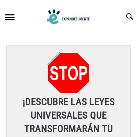
Skip
to
Searc
content
FRASES
ÉXITO
MENTE
ESPIRITUALIDAD
¡DESCUBRE LAS LEYES
LEYES UNIVERSALES
UNIVERSALES QUE
TRANSFORMARÁN TU
RECURSOS