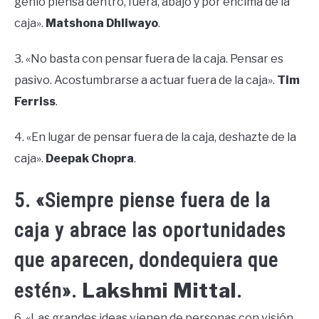
genio piensa dentro, fuera, abajo y por encima de la
caja».
Matshona Dhliwayo
.
3. «No basta con pensar fuera de la caja. Pensar es
pasivo. Acostumbrarse a actuar fuera de la caja».
Tim
Ferriss
.
4. «En lugar de pensar fuera de la caja, deshazte
de la
caja».
Deepak Chopra
.
5. «Siempre piense fuera de la
caja y abrace las oportunidades
que aparecen, dondequiera que
Lakshmi Mittal
estén».
.
6. «Las grandes ideas vienen de personas con visión