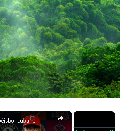
×
×
 béisbol cubano