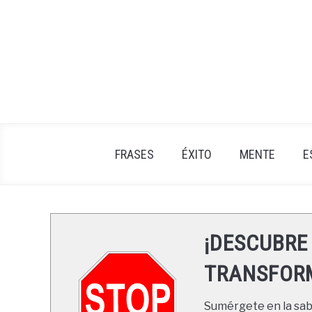
Skip
to
content
FRASES
ÉXITO
MENTE
E
¡DESCUBRE
TRANSFORM
Sumérgete en la sabi