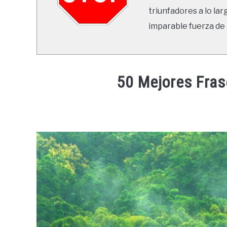
triunfadores a lo lar
imparable fuerza de 
50 Mejores Fras
Written
by
Ricardo
in
Frases