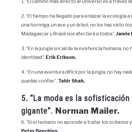
1. “El camino más directo al Universo es a través de
2. “El tiempo ha llegado para enlazar la ecología 
una hormiga, un ave y un árbol, no los has visto to
Madagascar y Brasil nos afectará a todos”.
Jamie
3. “En la jungla social de la existencia humana, no
identidad”.
Erik Erikson.
4. “En una aventura difícil por la jungla, no hay 
puedas confiar”.
Tahir Shah.
5. “La moda es la sofisticación
Norman Mailer.
gigante”.
6. “Si el humano no aprende a tratar los océanos y
Peter Benchley.