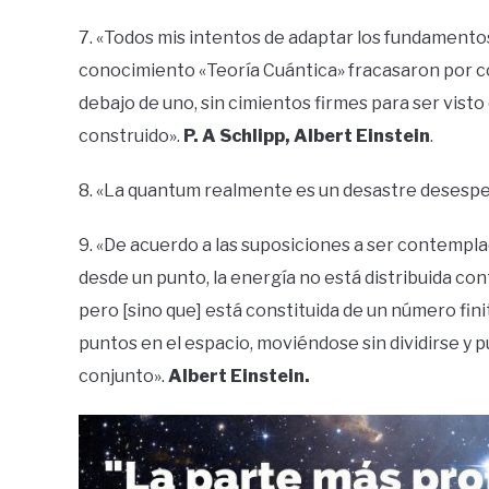
7. «Todos mis intentos de adaptar los fundamentos 
conocimiento «Teoría Cuántica» fracasaron por co
debajo de uno, sin cimientos firmes para ser visto 
construido».
P. A Schlipp, Albert Einstein
.
8. «La quantum realmente es un desastre desesp
9. «De acuerdo a las suposiciones a ser contempla
desde un punto, la energía no está distribuida c
pero [sino que] está constituida de un número fin
puntos en el espacio, moviéndose sin dividirse y 
conjunto».
Albert Einstein.