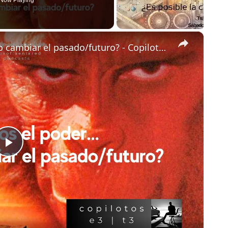
Now Playing
×
Si tuviéramos el poder… ¿sería válido cambiar el pasado/futuro? - Copilotos E3 | T2
Play
Video