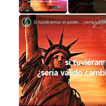
Play
Unmute
Fullscreen