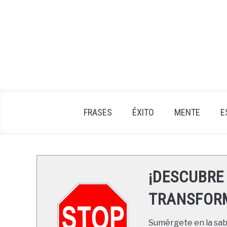
Skip
to
content
FRASES
ÉXITO
MENTE
E
¡DESCUBRE
TRANSFORM
Sumérgete en la sabi