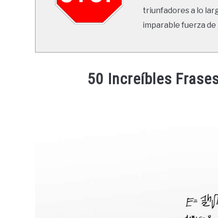
triunfadores a lo lar
imparable fuerza de 
50 Increíbles Frase
Written
by
Ricardo
in
Frases