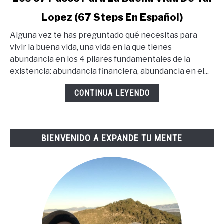
to
Lopez (67 Steps En Español)
Los
67
Alguna vez te has preguntado qué necesitas para
Pasos
vivir la buena vida, una vida en la que tienes
Para
abundancia en los 4 pilares fundamentales de la
La
existencia: abundancia financiera, abundancia en el...
Buena
Vida
CONTINUA LEYENDO
De
Tai
Lopez
BIENVENIDO A EXPANDE TU MENTE
(67
Steps
En
Español)