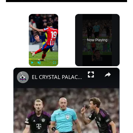
×
Now Playing
×
Play
Unmute
Fullscreen
EL CRYSTAL PALACE LE DA LA RAZÓN AL ATLETI