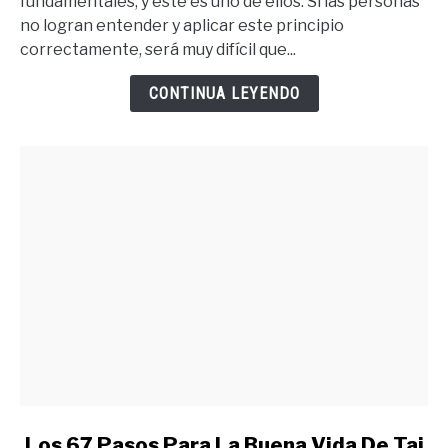
fundamentales, y este es uno de ellos. Si las personas
Que
no logran entender y aplicar este principio
Quieres
correctamente, será muy difícil que...
Debes
Merecer
CONTINUA LEYENDO
Lo
Quieres
link
Los 67 Pasos Para La Buena Vida De Tai