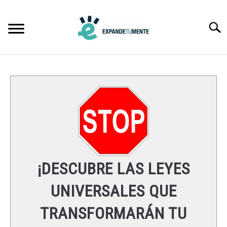
Skip
to
Searc
content
FRASES
ÉXITO
MENTE
ESPIRITUALIDAD
¡DESCUBRE LAS LEYES
LEYES UNIVERSALES
UNIVERSALES QUE
TRANSFORMARÁN TU
RECURSOS