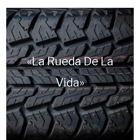
by
Ricardo
in
Frases
«La Rueda De La
Vida»