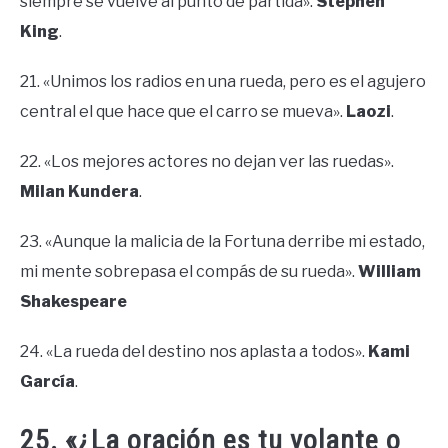
siempre se vuelve al punto de partida».
Stephen
King
.
21. «Unimos los radios en una rueda, pero es el agujero
central el que hace que el carro se mueva».
Laozi
.
22. «Los mejores actores no dejan ver las ruedas».
Milan Kundera
.
23. «Aunque la malicia de la Fortuna derribe mi estado,
mi mente sobrepasa el compás de su rueda».
William
Shakespeare
24. «La rueda del destino nos aplasta a todos».
Kami
García
.
25. «¿La oración es tu volante o